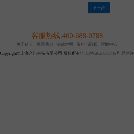
买量、配送地点及购买的产品品类等一定的条件时才能达
1.12 特卖交易：是本平台设置的一种产品交易模式，指
下一步
标定价格（通常低于挂牌价格）的形式发布，并限定购买
式。
第二条 协议范围
2.1 本协议是您与上海合玙共同缔结，本协议对您与上海
客服热线:
400-688-0788
协议规定之条款及条件（以下简称“条款”）适用于您使用
务。
关于硅云
|
联系我们
|
法律声明
|
资料与隐私
|
帮助中心
2.2 由于互联网高速发展，您与本平台签订的本协议列明
Copyright©上海合玙科技有限公司 版权所有
沪ICP备2020031745号
经营许可
覆盖您与本平台所有权利与义务，现有的约定也不能保证
因此，本平台所有已经发布或将来可能发布的各类规则、
且具有同等法律效力.如您使用本平台服务，视为您同意。
发布的规则/公告为准。
第三条 账户注册与使用
3.1 您确认，在您开始注册程序使用本平台服务前，您应
律规定的与您行为相适应的民事行为能力.若您不具备前
为能力，则您应依照法律规定承担因此而导致的一切后果
3.2 当您阅读并同意本协议，按照注册页面提示填写信息
可获得本平台账户并成为本平台用户
3.3 本平台只接受企业作为用户主体进行注册，如果您仅
册，将无法通过注册审核。
3.4 您仅允许注册或使用一个本平台账户.如有证据证明