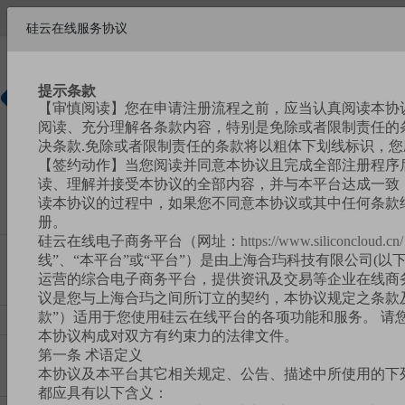
欢迎来到硅云在线!
硅云在线服务协议
帮助中心
请
注册
|
登录
提示条款
【审慎阅读】您在申请注册流程之前，应当认真阅读本协
硅基新材
阅读、充分理解各条款内容，特别是免除或者限制责任的
料商城
决条款.免除或者限制责任的条款将以粗体下划线标识，
【签约动作】当您阅读并同意本协议且完成全部注册程序
读、理解并接受本协议的全部内容，并与本平台达成一致，
读本协议的过程中，如果您不同意本协议或其中任何条款
册。
硅云在线电子商务平台（网址：
https://www.siliconcloud.cn/
线”、“本平台”或“平台”）是由上海合玙科技有限公司(以下
运营的综合电子商务平台，提供资讯及交易等企业在线商
议是您与上海合玙之间所订立的契约，本协议规定之条款
款”）适用于您使用硅云在线平台的各项功能和服务。 请
本协议构成对双方有约束力的法律文件。
第一条 术语定义
本协议及本平台其它相关规定、公告、描述中所使用的下
都应具有以下含义：