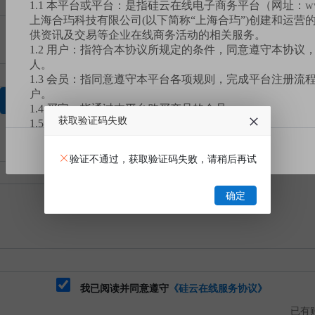
1.1 本平台或平台：是指硅云在线电子商务平台（网址：
w
上海合玙科技有限公司(以下简称“上海合玙”)创建和运营
供资讯及交易等企业在线商务活动的相关服务。
1.2 用户：指符合本协议所规定的条件，同意遵守本协议
人。
1.3 会员：指同意遵守本平台各项规则，完成平台注册流
户。
获取验证码
1.4 买家：指通过本平台购买产品的会员。
获取验证码失败
1.5 卖家：指通过本平台销售产品的会员。
1.6 您：指买家。
我已阅读
1.7 订单或订单交易：指买家同一时间拍下单款或多款产
验证不通过，获取验证码失败，请稍后再试
1.8 有效业务：包含但不限于已完成或未完成的交易订单
服务等。
确定
1.9 挂牌交易：是本平台设置的一种产品交易模式，指卖
台以标定价格的形式发布，买家自行选购并支付货款后，
割的交易模式。
1.10 竞价交易：是本平台设置的一种产品交易模式，指
台以标注底价的形式发布，买家要在规定的时间内出价竞
注的产品底价），卖家根据买家报价、数量挑选符合需求
式。
我已阅读并同意遵守
《硅云在线服务协议》
1.11 拼团交易：是本平台设置的一种产品交易模式，指
已有账