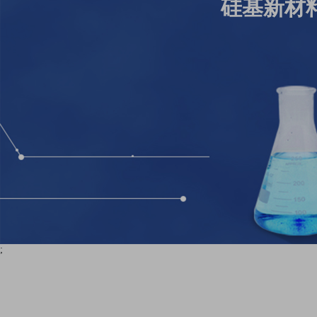
硅基新材
;