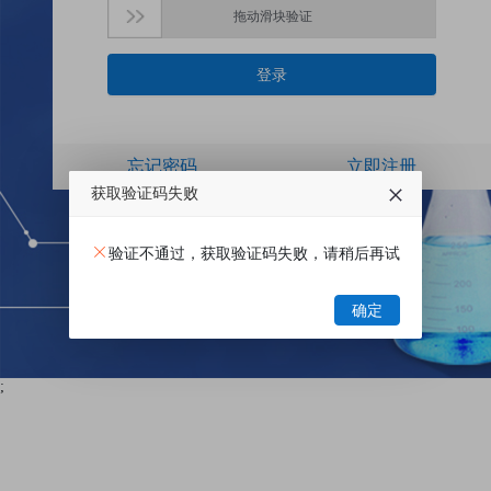
硅基新材料
拖动滑块验证
登录
忘记密码
立即注册
获取验证码失败
验证不通过，获取验证码失败，请稍后再试
确定
;