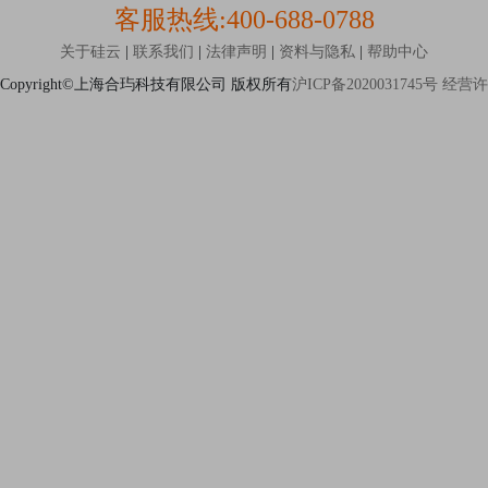
客服热线:
400-688-0788
关于硅云
|
联系我们
|
法律声明
|
资料与隐私
|
帮助中心
Copyright©上海合玙科技有限公司 版权所有
沪ICP备2020031745号
经营许可