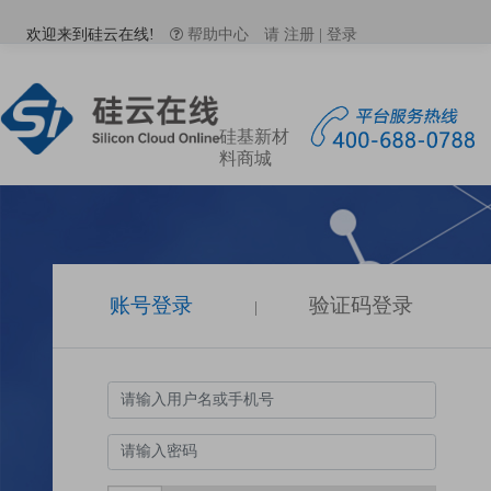
欢迎来到硅云在线!
帮助中心
请
注册
|
登录
硅基新材
料商城
账号登录
验证码登录
|
硅云