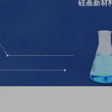
硅基新材
;