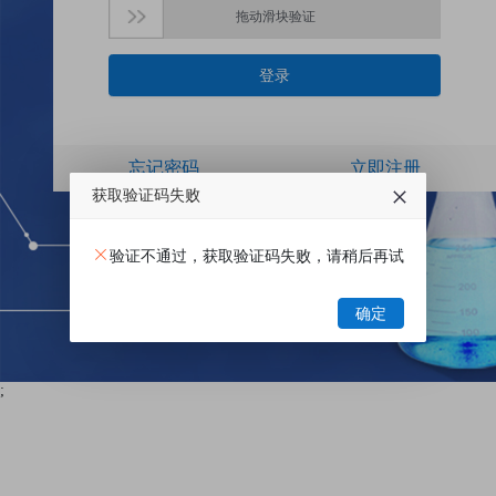
硅基新材料
拖动滑块验证
登录
忘记密码
立即注册
获取验证码失败
验证不通过，获取验证码失败，请稍后再试
确定
;