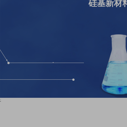
硅基新材
;